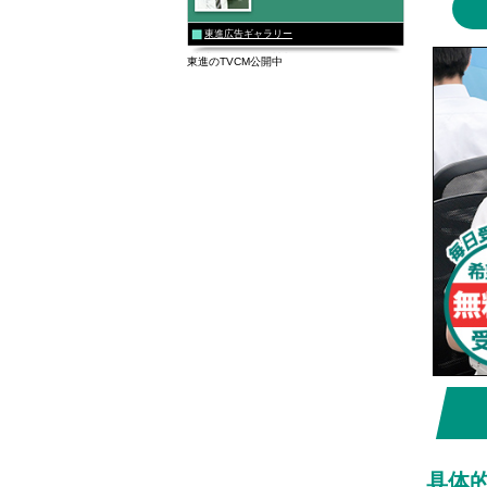
2026/0
2026/0
東進広告ギャラリー
東進のTVCM公開中
イル
具体