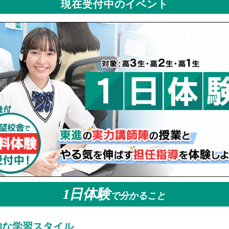
2/20
【3/26開催】武藤一也先生の特別公開授業
【 ブログ 】
現在受付中のイベント
2/20
合格報告会＆新年度特別招待講習のご案内【3/1まで4講座無料】
【 ブロ
1日体験
で分かること
的な通塾イメージ