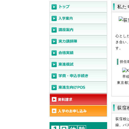
私た
心とし
き合い
す。
担任
早
東京都
荻窪
荻窪校
線、バ