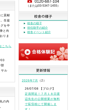
0120-687-104
（または03-5347-1455）
界に貢献
す。生徒
校舎の様子
ングを中
担任助手の紹介
身と向
校舎イベント紹介
おりま
はこちら
学部
トサル
2026年7月
（2）
26/07/08 【ブログ】
定員間近！７月１８日渡
辺先生の公開授業が無料
丸の内
で荻窪校にて開催しま
。
す！