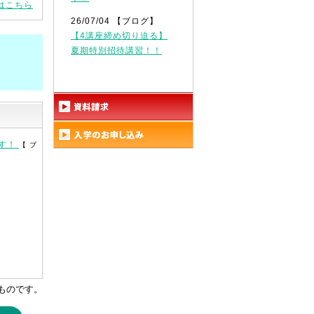
はこちら
26/07/04 【ブログ】
【4講座締め切り迫る】
夏期特別招待講習！！
ます！
【 ブ
ものです。