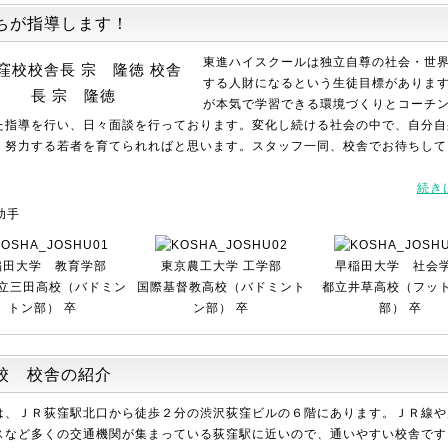
ちが指導します！
東進ハイスクールは独立自尊の社会・世
校舎
する人財になるという生徒目標がありま
長 宗 隆徳
が本気で学習できる環境づくりとコーチ
た指導を行い、日々面談を行っております。変化し続ける社会の中で、自分自
、努力する若者を育てられればと思います。スタッフ一同、校舎でお待ちして
続き
助手
稲田大学 教育学部
東京農工大学 工学部
早稲田大学 社会
立三田高校（バドミン
国際基督教高校（バドミント
都立井草高校（フッ
トン部） 卒
ン部） 卒
部） 卒
校 校舎の紹介
は、ＪＲ荻窪駅北口から徒歩２分の渋沢荻窪ビルの６階にあります。ＪＲ線や
スなど多くの交通機関が集まっている荻窪駅に近いので、通いやすい校舎です