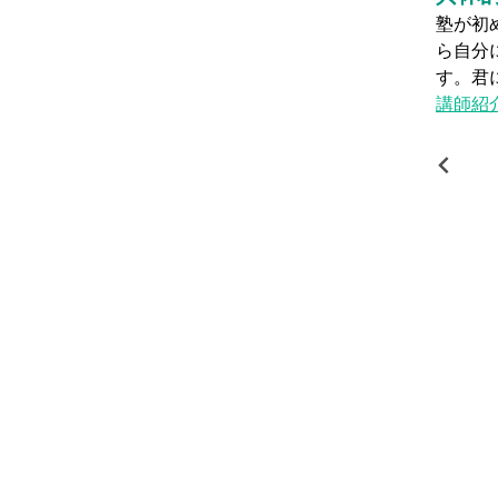
前の塾でちゃんと理解できなかったり……。もしかした
実際の
いかもしれない……。そんな迷いがあっても大丈夫で
間を確
ベルで一流講師陣の授業を体験してみませんか？
ッフと
ます。