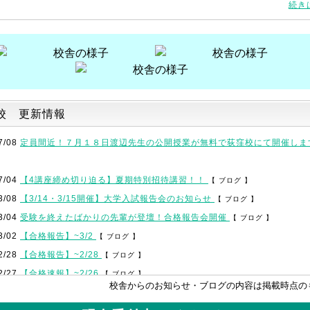
続き
校 更新情報
7/08
定員間近！７月１８日渡辺先生の公開授業が無料で荻窪校にて開催し
7/04
【4講座締め切り迫る】夏期特別招待講習！！
【 ブログ 】
3/08
【3/14・3/15開催】大学入試報告会のお知らせ
【 ブログ 】
3/04
受験を終えたばかりの先輩が登壇！合格報告会開催
【 ブログ 】
3/02
【合格報告】~3/2
【 ブログ 】
2/28
【合格報告】~2/28
【 ブログ 】
2/27
【合格速報】~2/26
【 ブログ 】
校舎からのお知らせ・ブログの内容は掲載時点の
2/21
【合格速報】~2/20
【 ブログ 】