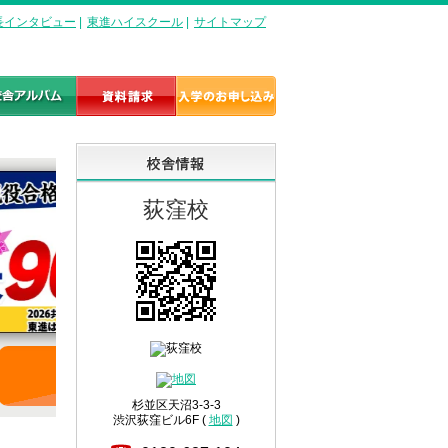
長インタビュー
|
東進ハイスクール
|
サイトマップ
荻窪校
詳しくはこちら
杉並区天沼3-3-3
渋沢荻窪ビル6F (
地図
)