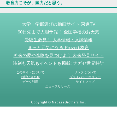
教育力こそが、国力だと思う。
大学・学部選びの動画サイト 東進TV
90日先まで大胆予報！ 全国学校のお天気
受験生必見！ 大学情報・入試情報
きっと元気になる Proverb格言
将来の夢や進路を見つけよう 未来発見サイト
時刻も天気もイベントも掲載! ナガセ世界時計
このサイトについて
リンクについて
お問い合わせ
プライバシーポリシー
データ利用
サイトマップ
ニュースリリース
Copyright © NagaseBrothers Inc.